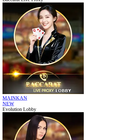
MAINKAN
NEW
Evolution Lobby