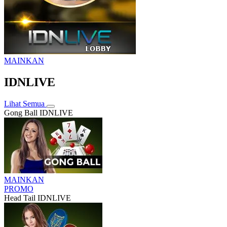
MAINKAN
IDNLIVE
Lihat Semua
Gong Ball IDNLIVE
MAINKAN
PROMO
Head Tail IDNLIVE