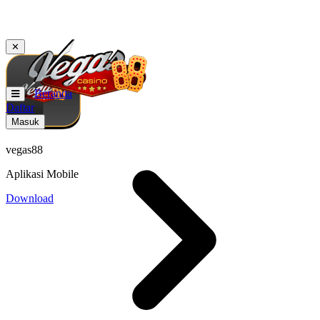
✕
Beranda
Daftar
Masuk
vegas88
Aplikasi Mobile
Download