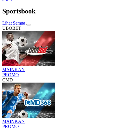
Sportsbook
Lihat Semua
UBOBET
MAINKAN
PROMO
CMD
MAINKAN
PROMO