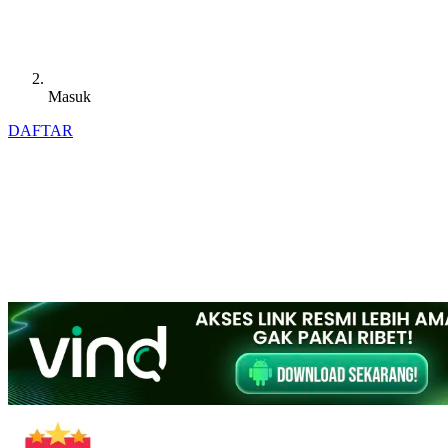
Masuk
DAFTAR