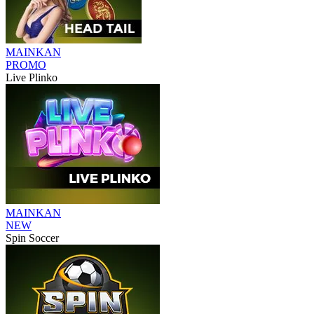
MAINKAN
PROMO
Live Plinko
MAINKAN
NEW
Spin Soccer