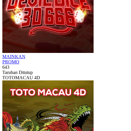
MAINKAN
PROMO
643
Taruhan Ditutup
TOTOMACAU 4D