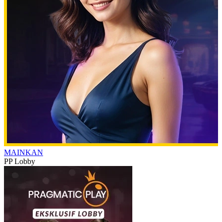
MAINKAN
PP Lobby