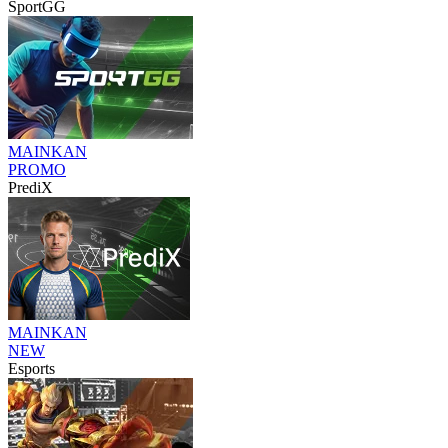
SportGG
MAINKAN
PROMO
PrediX
MAINKAN
NEW
Esports