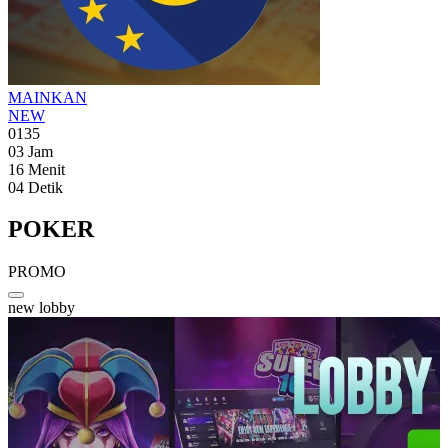
MAINKAN
NEW
0135
03
Jam
16
Menit
02
Detik
POKER
PROMO
new lobby