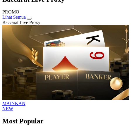
PROMO
Lihat Semua
Baccarat Live Proxy
MAINKAN
NEW
Most Popular