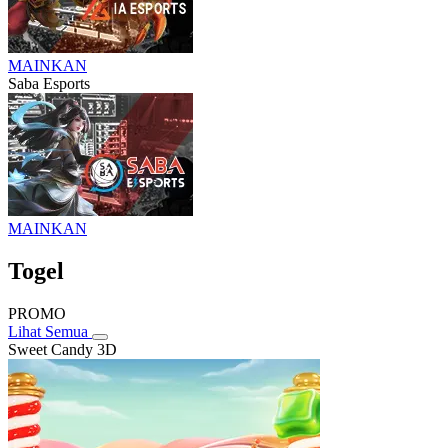
MAINKAN
Saba Esports
MAINKAN
Togel
PROMO
Lihat Semua
Sweet Candy 3D