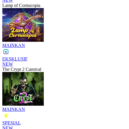
NEW
Lamp of Cornucopia
MAINKAN
EKSKLUSIF
NEW
The Crypt 2 Carnival
MAINKAN
SPESIAL
NEW