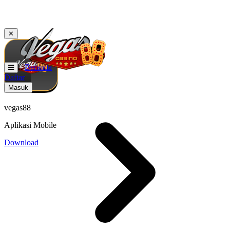
✕
Beranda
Daftar
Masuk
vegas88
Aplikasi Mobile
Download