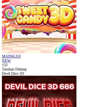
MAINKAN
NEW
152
Taruhan Ditutup
Devil Dice 3D