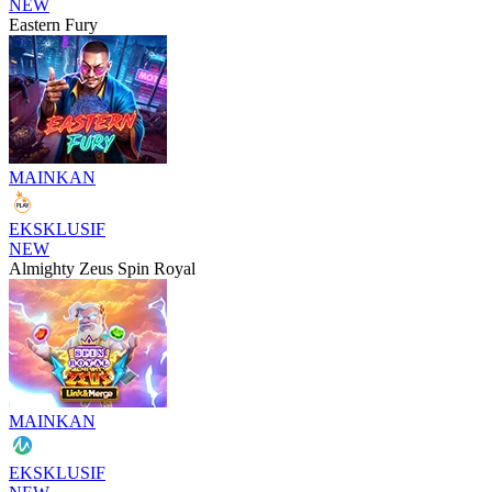
NEW
Eastern Fury
MAINKAN
EKSKLUSIF
NEW
Almighty Zeus Spin Royal
MAINKAN
EKSKLUSIF