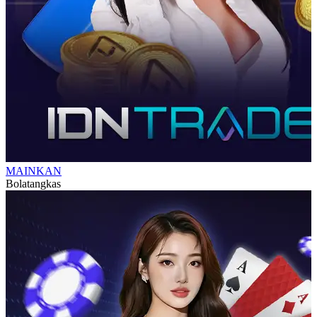
MAINKAN
Bolatangkas