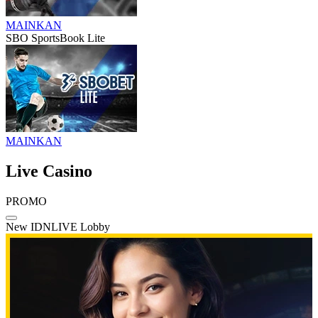
MAINKAN
SBO SportsBook Lite
MAINKAN
Live Casino
PROMO
New IDNLIVE Lobby