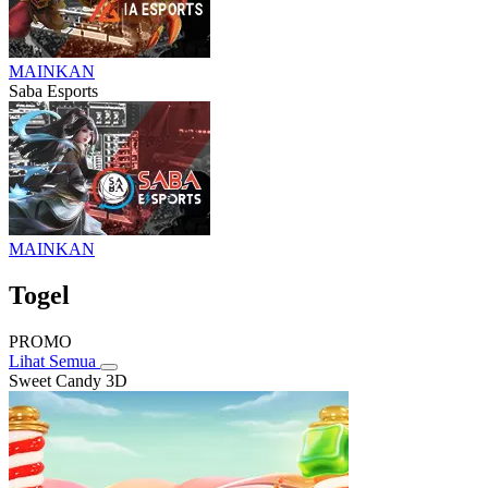
MAINKAN
Saba Esports
MAINKAN
Togel
PROMO
Lihat Semua
Sweet Candy 3D