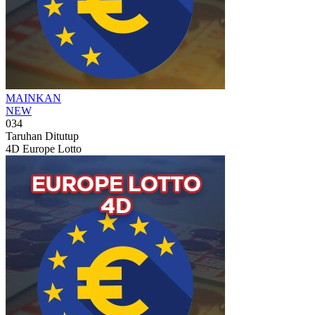
MAINKAN
NEW
034
Taruhan Ditutup
4D Europe Lotto