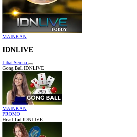
MAINKAN
IDNLIVE
Lihat Semua
Gong Ball IDNLIVE
MAINKAN
PROMO
Head Tail IDNLIVE