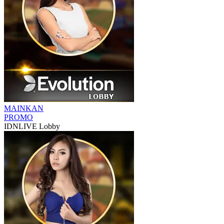
MAINKAN
PROMO
IDNLIVE Lobby