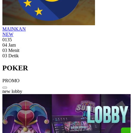
MAINKAN
NEW
0135
04
Jam
03
Menit
01
Detik
POKER
PROMO
new lobby