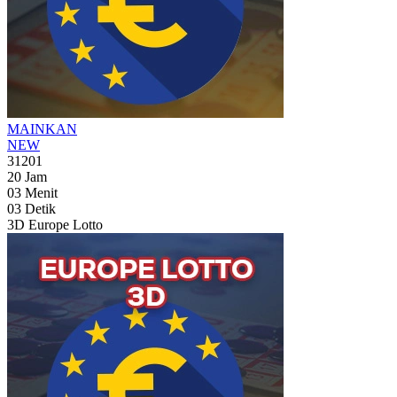
MAINKAN
NEW
31201
20
Jam
03
Menit
02
Detik
3D Europe Lotto