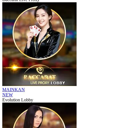
MAINKAN
NEW
Evolution Lobby