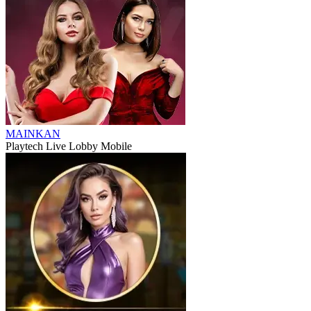
MAINKAN
Playtech Live Lobby Mobile