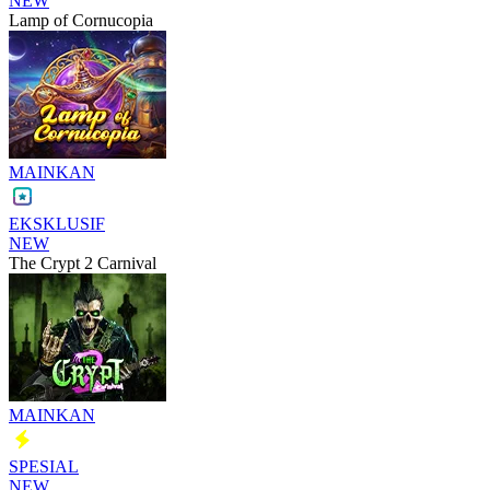
NEW
Lamp of Cornucopia
MAINKAN
EKSKLUSIF
NEW
The Crypt 2 Carnival
MAINKAN
SPESIAL
NEW