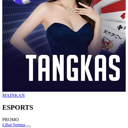
MAINKAN
ESPORTS
PROMO
Lihat Semua