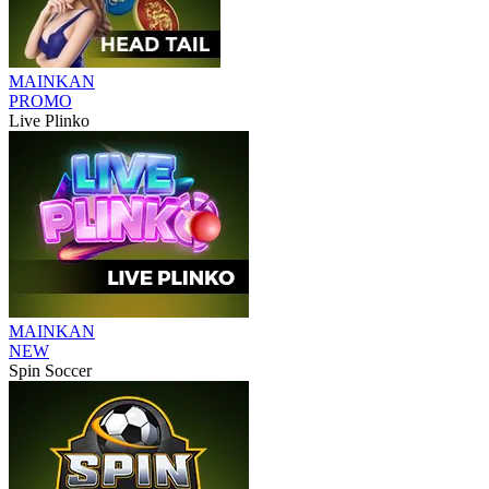
MAINKAN
PROMO
Live Plinko
MAINKAN
NEW
Spin Soccer