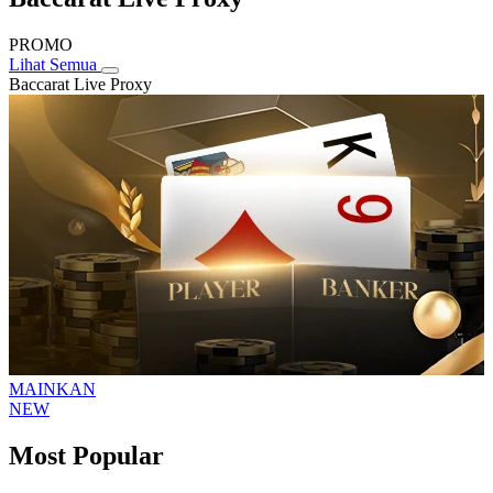
PROMO
Lihat Semua
Baccarat Live Proxy
MAINKAN
NEW
Most Popular