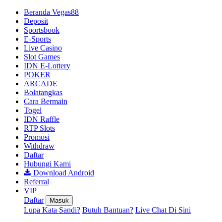
Beranda Vegas88
Deposit
Sportsbook
E-Sports
Live Casino
Slot Games
IDN E-Lottery
POKER
ARCADE
Bolatangkas
Cara Bermain
Togel
IDN Raffle
RTP Slots
Promosi
Withdraw
Daftar
Hubungi Kami
Download Android
Referral
VIP
Daftar
Masuk
Lupa Kata Sandi?
Butuh Bantuan?
Live Chat Di Sini