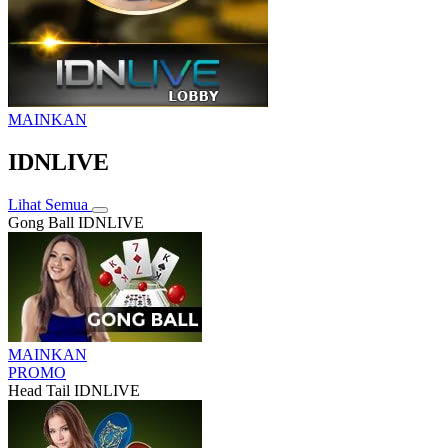
MAINKAN
IDNLIVE
Lihat Semua
Gong Ball IDNLIVE
MAINKAN
PROMO
Head Tail IDNLIVE