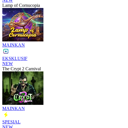
NEW
Lamp of Cornucopia
MAINKAN
EKSKLUSIF
NEW
The Crypt 2 Carnival
MAINKAN
SPESIAL
NEW