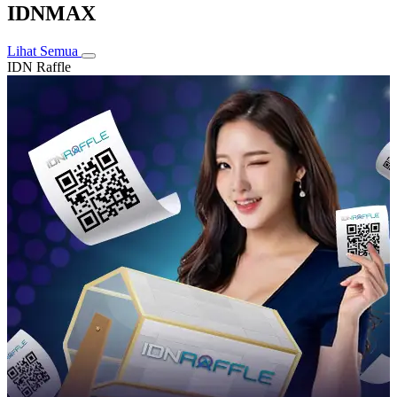
IDNMAX
Lihat Semua
IDN Raffle