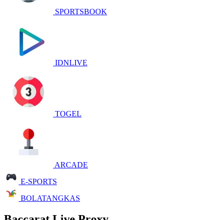
SPORTSBOOK
IDNLIVE
TOGEL
ARCADE
E-SPORTS
BOLATANGKAS
Baccarat Live Proxy