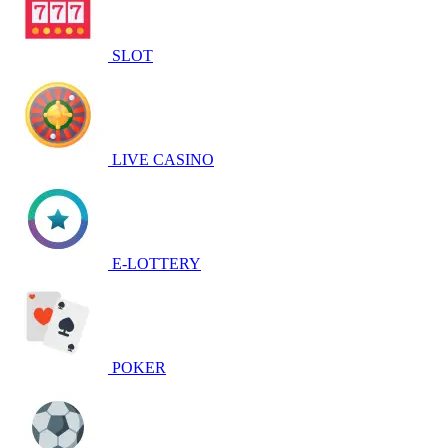
SLOT
LIVE CASINO
E-LOTTERY
POKER