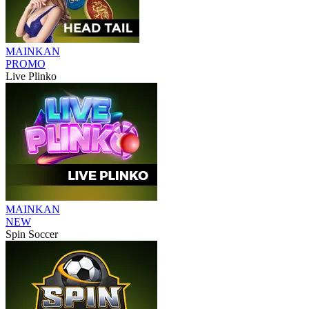
MAINKAN
PROMO
Live Plinko
MAINKAN
NEW
Spin Soccer