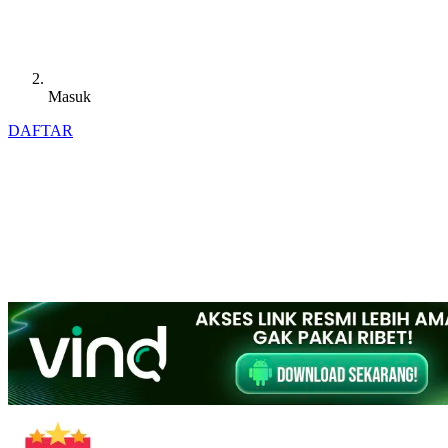
Masuk
DAFTAR