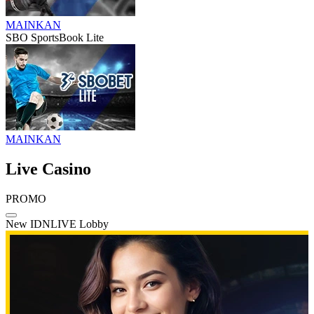
MAINKAN
SBO SportsBook Lite
MAINKAN
Live Casino
PROMO
New IDNLIVE Lobby