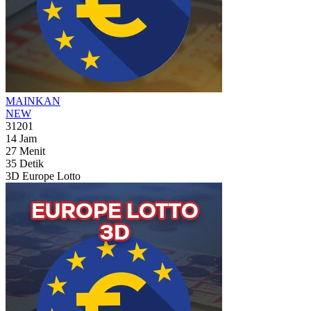
MAINKAN
NEW
31201
14
Jam
27
Menit
33
Detik
3D Europe Lotto