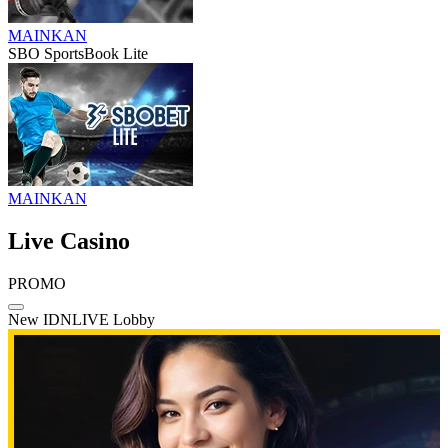
MAINKAN
SBO SportsBook Lite
MAINKAN
Live Casino
PROMO
New IDNLIVE Lobby