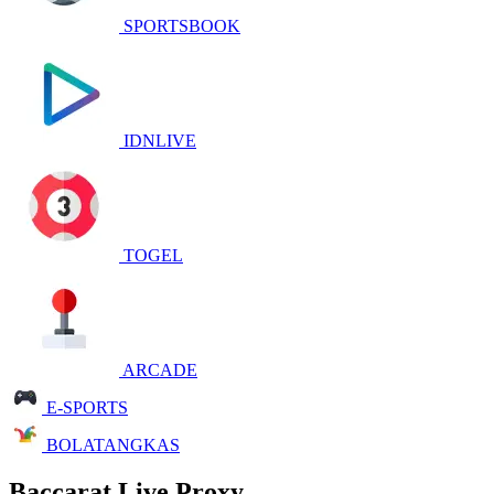
SPORTSBOOK
IDNLIVE
TOGEL
ARCADE
E-SPORTS
BOLATANGKAS
Baccarat Live Proxy