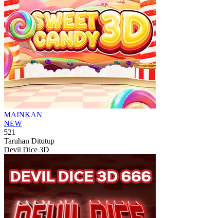
MAINKAN
NEW
521
Taruhan Ditutup
Devil Dice 3D