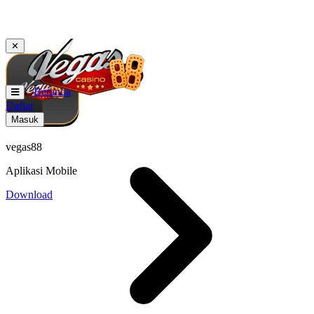
✕
Beranda
Daftar
Masuk
vegas88
Aplikasi Mobile
Download