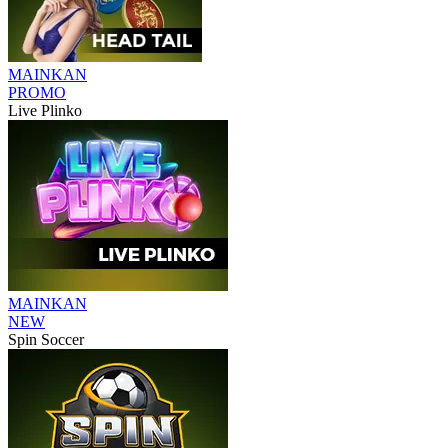
MAINKAN
PROMO
Live Plinko
MAINKAN
NEW
Spin Soccer