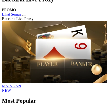
PROMO
Lihat Semua
Baccarat Live Proxy
MAINKAN
NEW
Most Popular