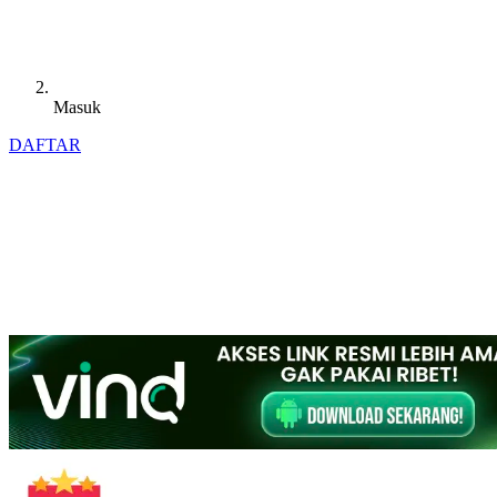
Masuk
DAFTAR