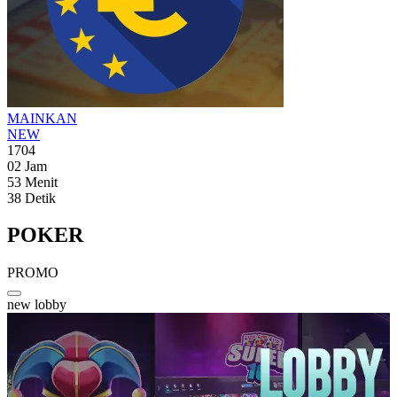
MAINKAN
NEW
1704
02
Jam
53
Menit
37
Detik
POKER
PROMO
new lobby