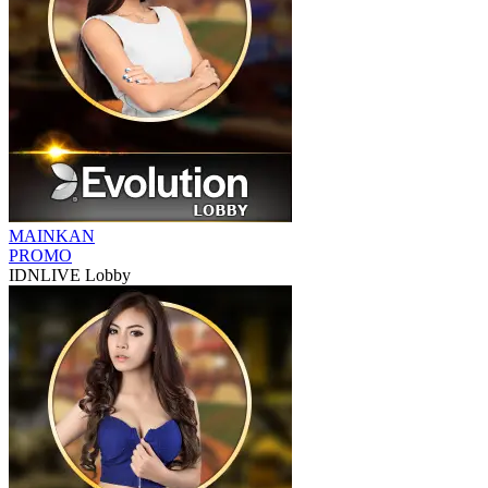
MAINKAN
PROMO
IDNLIVE Lobby