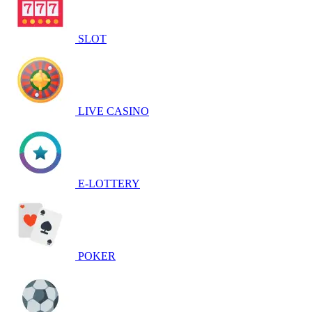
SLOT
LIVE CASINO
E-LOTTERY
POKER