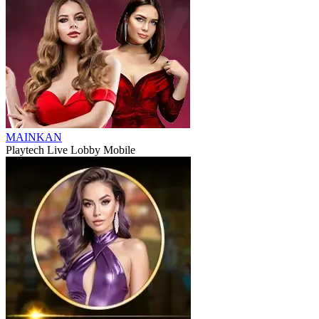
MAINKAN
Playtech Live Lobby Mobile