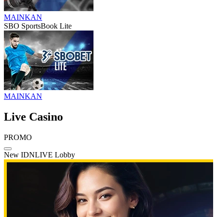
MAINKAN
SBO SportsBook Lite
MAINKAN
Live Casino
PROMO
New IDNLIVE Lobby