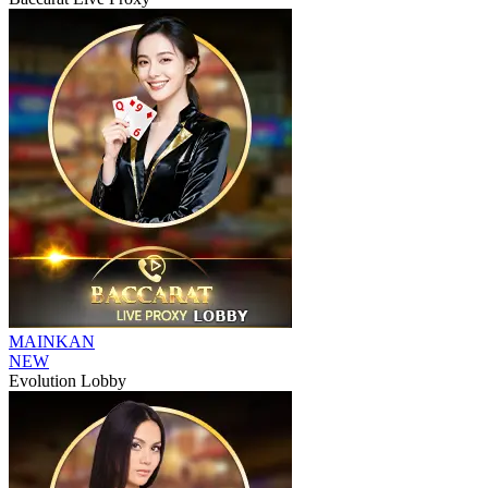
MAINKAN
NEW
Evolution Lobby