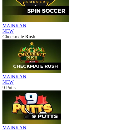
MAINKAN
NEW
Checkmate Rush
MAINKAN
NEW
9 Putts
MAINKAN