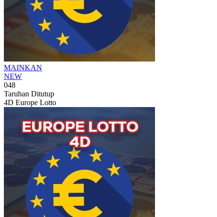
MAINKAN
NEW
048
Taruhan Ditutup
4D Europe Lotto