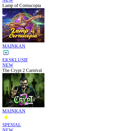
NEW
Lamp of Cornucopia
MAINKAN
EKSKLUSIF
NEW
The Crypt 2 Carnival
MAINKAN
SPESIAL
NEW