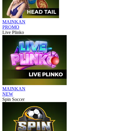
MAINKAN
PROMO
Live Plinko
MAINKAN
NEW
Spin Soccer