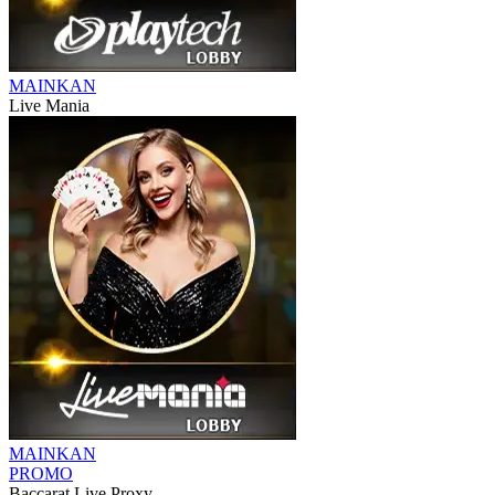
MAINKAN
Live Mania
MAINKAN
PROMO
Baccarat Live Proxy