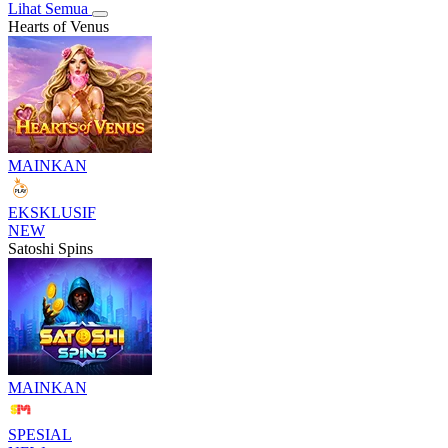
Lihat Semua
Hearts of Venus
MAINKAN
EKSKLUSIF
NEW
Satoshi Spins
MAINKAN
SPESIAL