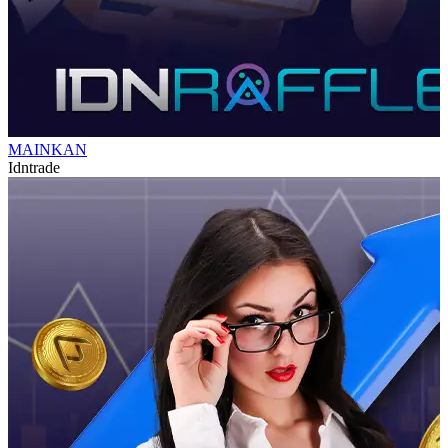
MAINKAN
Idntrade