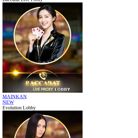
MAINKAN
NEW
Evolution Lobby