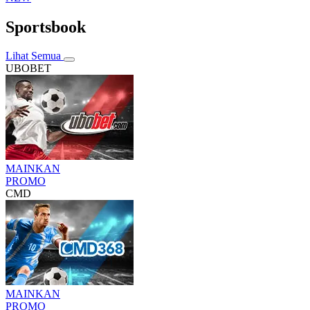
Sportsbook
Lihat Semua
UBOBET
MAINKAN
PROMO
CMD
MAINKAN
PROMO