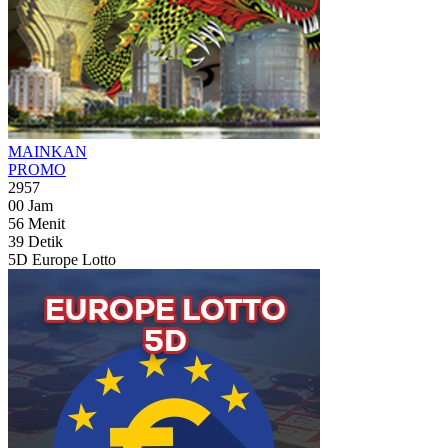
MAINKAN
PROMO
2957
00
Jam
56
Menit
38
Detik
5D Europe Lotto