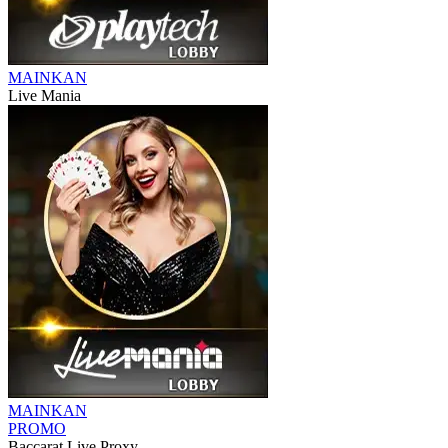
MAINKAN
Live Mania
MAINKAN
PROMO
Baccarat Live Proxy