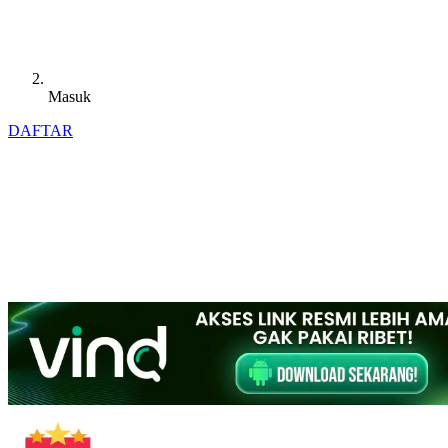
Masuk
DAFTAR