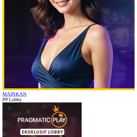
MAINKAN
PP Lobby