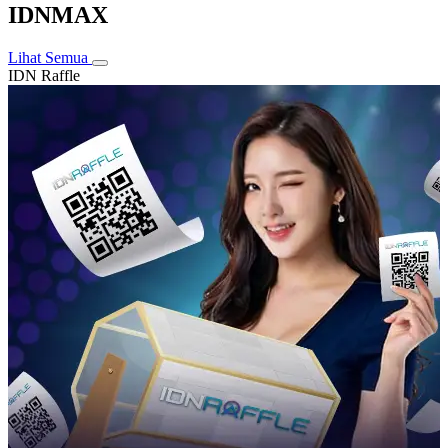
IDNMAX
Lihat Semua
IDN Raffle