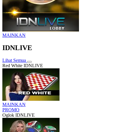
MAINKAN
IDNLIVE
Lihat Semua
Red White IDNLIVE
MAINKAN
PROMO
Oglok IDNLIVE