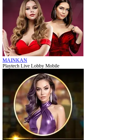
MAINKAN
Playtech Live Lobby Mobile