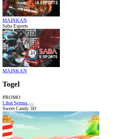
MAINKAN
Saba Esports
MAINKAN
Togel
PROMO
Lihat Semua
Sweet Candy 3D