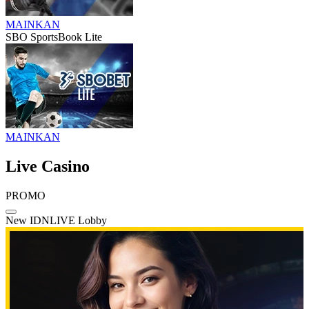
MAINKAN
SBO SportsBook Lite
MAINKAN
Live Casino
PROMO
New IDNLIVE Lobby