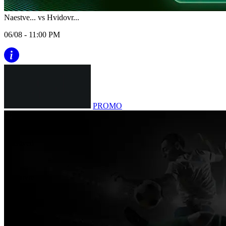
Naestve... vs Hvidovr...
06/08 - 11:00 PM
PROMO
PROMO SBO SPORT
H
Naestved
A
Hvidovre
0.25
HDP