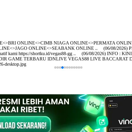
NE<>BRI ONLINE<>CIMB NIAGA ONLINE<>PERMATA ONL
NLINE<>JAGO ONLINE<>SEABANK ONLINE ..
(06/08/2026)
P
natif kami https://shortku.id/vegas88-gg ..
(06/08/2026)
INFO : KI
DIR GAME TERBARU IDNLIVE VEGAS88 LIVE BACCARAT 