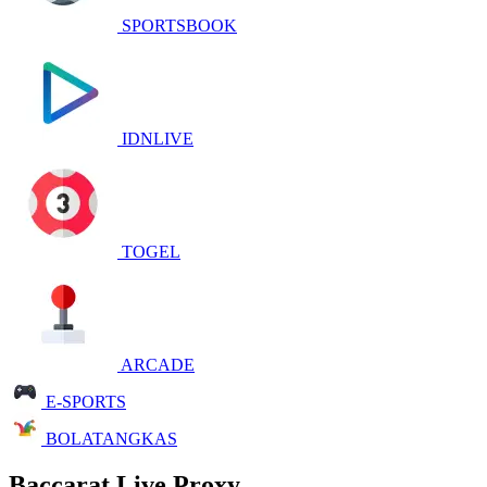
SPORTSBOOK
IDNLIVE
TOGEL
ARCADE
E-SPORTS
BOLATANGKAS
Baccarat Live Proxy