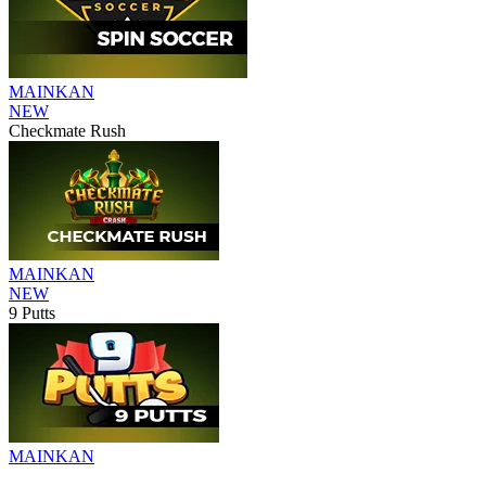
MAINKAN
NEW
Checkmate Rush
MAINKAN
NEW
9 Putts
MAINKAN