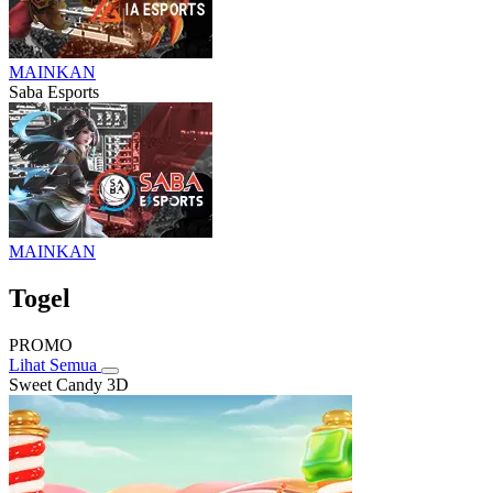
MAINKAN
Saba Esports
MAINKAN
Togel
PROMO
Lihat Semua
Sweet Candy 3D