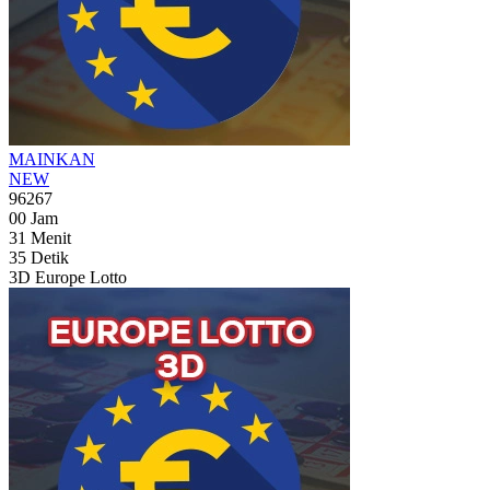
MAINKAN
NEW
96267
00
Jam
31
Menit
34
Detik
3D Europe Lotto