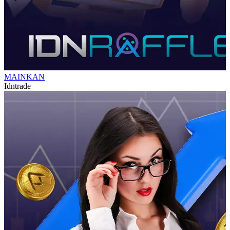
MAINKAN
Idntrade