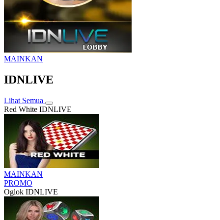
MAINKAN
IDNLIVE
Lihat Semua
Red White IDNLIVE
MAINKAN
PROMO
Oglok IDNLIVE