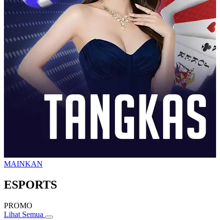
MAINKAN
ESPORTS
PROMO
Lihat Semua