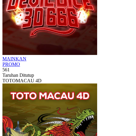
MAINKAN
PROMO
561
Taruhan Ditutup
TOTOMACAU 4D