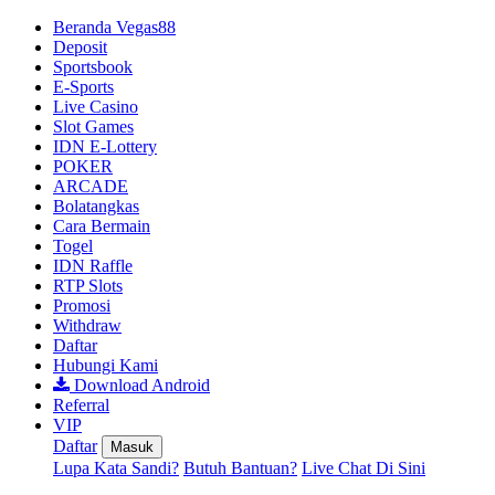
Beranda Vegas88
Deposit
Sportsbook
E-Sports
Live Casino
Slot Games
IDN E-Lottery
POKER
ARCADE
Bolatangkas
Cara Bermain
Togel
IDN Raffle
RTP Slots
Promosi
Withdraw
Daftar
Hubungi Kami
Download Android
Referral
VIP
Daftar
Masuk
Lupa Kata Sandi?
Butuh Bantuan?
Live Chat Di Sini