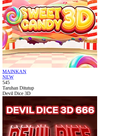
MAINKAN
NEW
545
Taruhan Ditutup
Devil Dice 3D