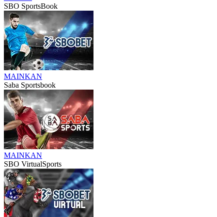
SBO SportsBook
MAINKAN
Saba Sportsbook
MAINKAN
SBO VirtualSports