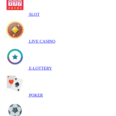
SLOT
LIVE CASINO
E-LOTTERY
POKER