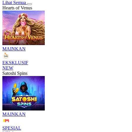
Lihat Semua
Hearts of Venus
MAINKAN
EKSKLUSIF
NEW
Satoshi Spins
MAINKAN
SPESIAL