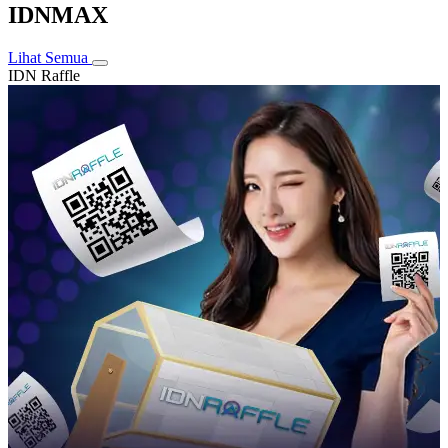
IDNMAX
Lihat Semua
IDN Raffle