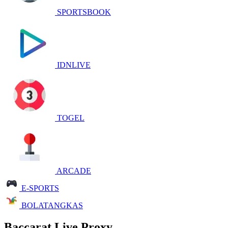
SPORTSBOOK
IDNLIVE
TOGEL
ARCADE
E-SPORTS
BOLATANGKAS
Baccarat Live Proxy