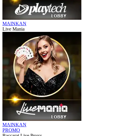
MAINKAN
Live Mania
MAINKAN
PROMO
Baccarat Live Proxy