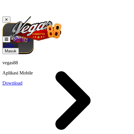
✕
Beranda
Daftar
Masuk
vegas88
Aplikasi Mobile
Download