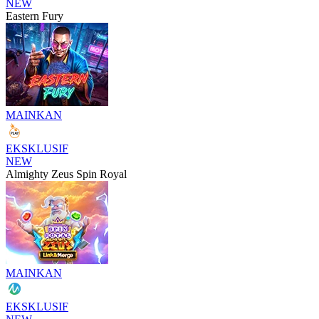
NEW
Eastern Fury
MAINKAN
EKSKLUSIF
NEW
Almighty Zeus Spin Royal
MAINKAN
EKSKLUSIF