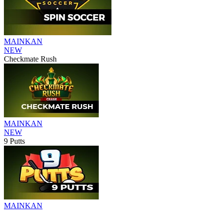
MAINKAN
NEW
Checkmate Rush
MAINKAN
NEW
9 Putts
MAINKAN