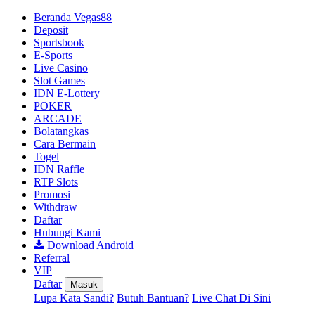
Beranda Vegas88
Deposit
Sportsbook
E-Sports
Live Casino
Slot Games
IDN E-Lottery
POKER
ARCADE
Bolatangkas
Cara Bermain
Togel
IDN Raffle
RTP Slots
Promosi
Withdraw
Daftar
Hubungi Kami
Download Android
Referral
VIP
Daftar
Masuk
Lupa Kata Sandi?
Butuh Bantuan?
Live Chat Di Sini