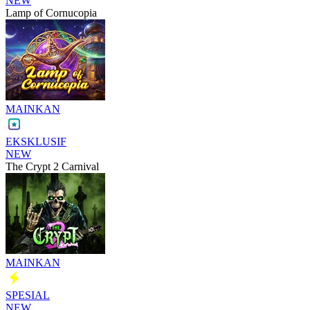
NEW
Lamp of Cornucopia
MAINKAN
EKSKLUSIF
NEW
The Crypt 2 Carnival
MAINKAN
SPESIAL
NEW