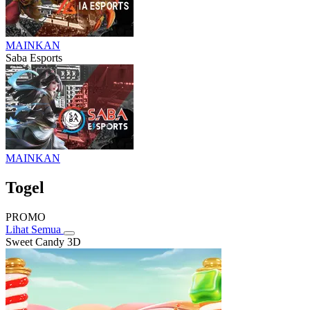
MAINKAN
Saba Esports
MAINKAN
Togel
PROMO
Lihat Semua
Sweet Candy 3D