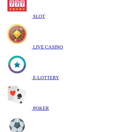
SLOT
LIVE CASINO
E-LOTTERY
POKER