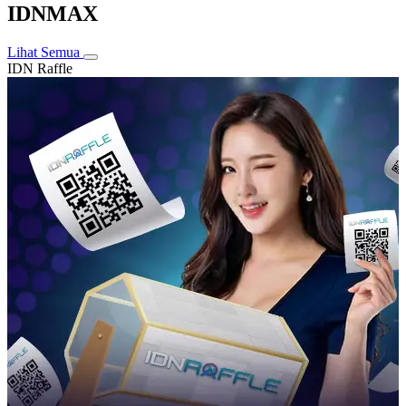
IDNMAX
Lihat Semua
IDN Raffle