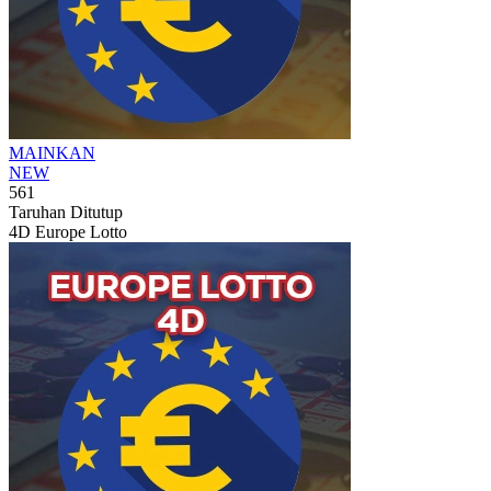
MAINKAN
NEW
561
Taruhan Ditutup
4D Europe Lotto