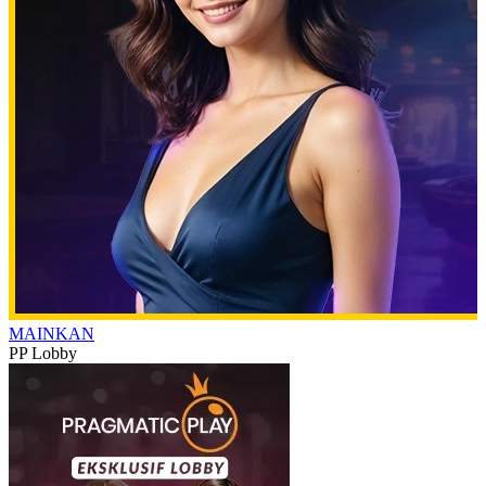
MAINKAN
PP Lobby