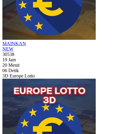
MAINKAN
NEW
30538
19
Jam
20
Menit
04
Detik
3D Europe Lotto