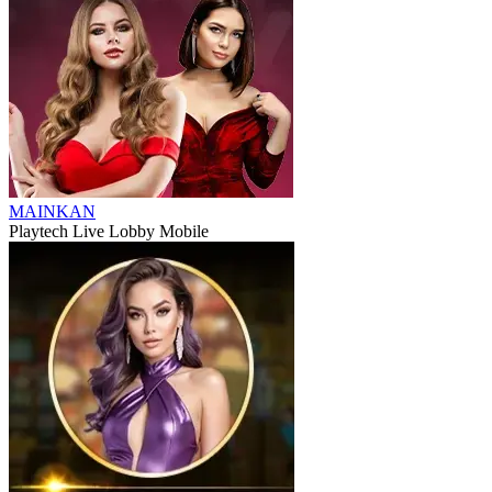
MAINKAN
Playtech Live Lobby Mobile