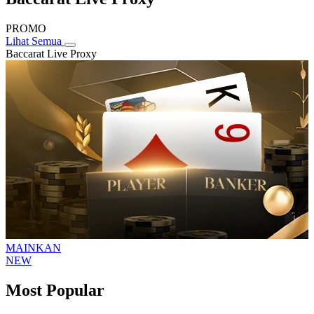
PROMO
Lihat Semua
Baccarat Live Proxy
MAINKAN
NEW
Most Popular