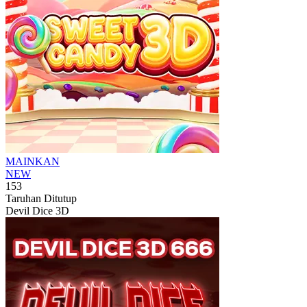
MAINKAN
NEW
153
Taruhan Ditutup
Devil Dice 3D