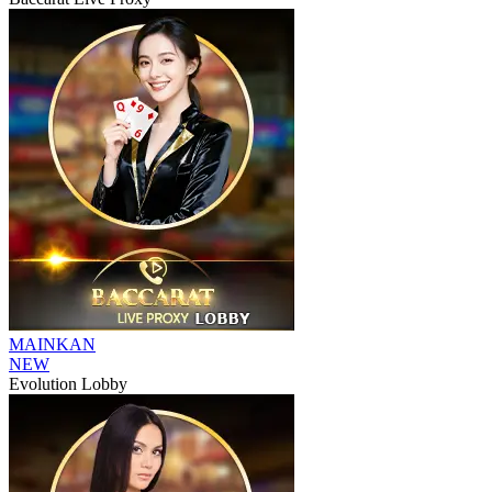
MAINKAN
NEW
Evolution Lobby