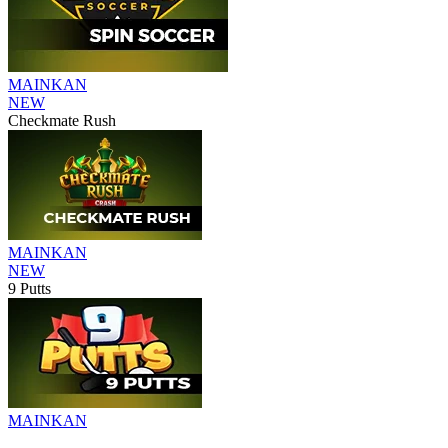
MAINKAN
NEW
Checkmate Rush
MAINKAN
NEW
9 Putts
MAINKAN