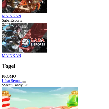
MAINKAN
Saba Esports
MAINKAN
Togel
PROMO
Lihat Semua
Sweet Candy 3D