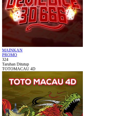
MAINKAN
PROMO
324
Taruhan Ditutup
TOTOMACAU 4D