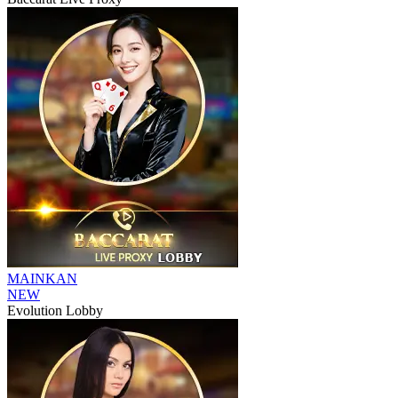
MAINKAN
NEW
Evolution Lobby