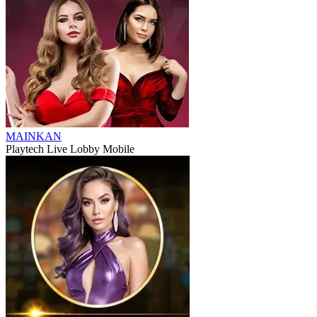
MAINKAN
Playtech Live Lobby Mobile