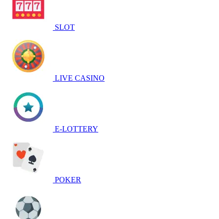
SLOT
LIVE CASINO
E-LOTTERY
POKER