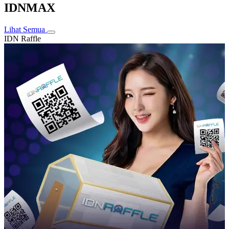
IDNMAX
Lihat Semua
IDN Raffle