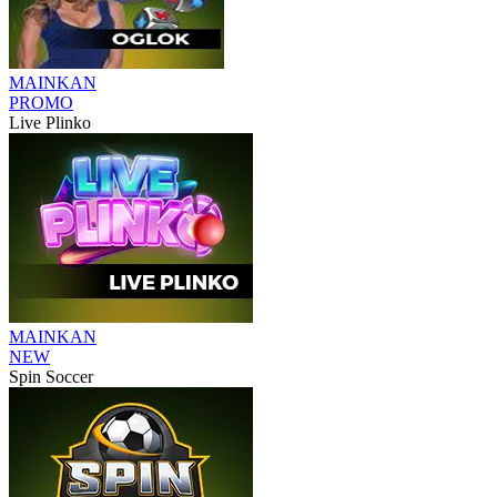
MAINKAN
PROMO
Live Plinko
MAINKAN
NEW
Spin Soccer