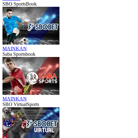
SBO SportsBook
MAINKAN
Saba Sportsbook
MAINKAN
SBO VirtualSports