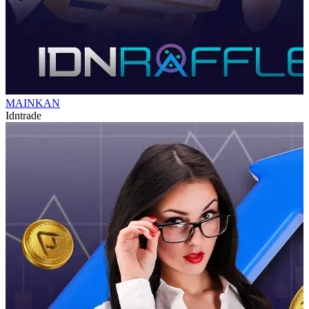
MAINKAN
Idntrade