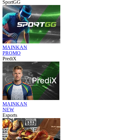
SportGG
MAINKAN
PROMO
PrediX
MAINKAN
NEW
Esports