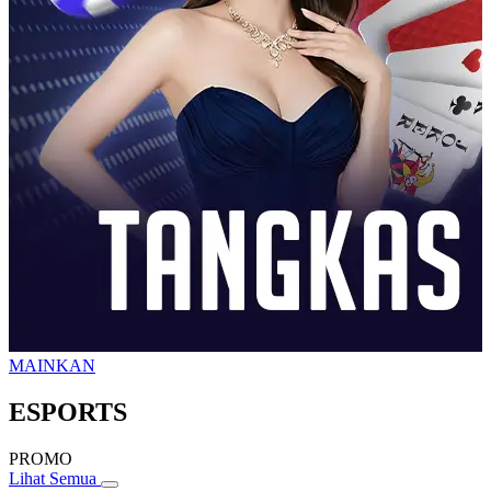
MAINKAN
ESPORTS
PROMO
Lihat Semua