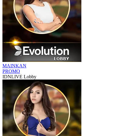
MAINKAN
PROMO
IDNLIVE Lobby