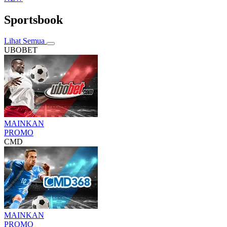
Sportsbook
Lihat Semua
UBOBET
MAINKAN
PROMO
CMD
MAINKAN
PROMO