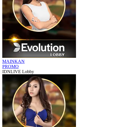
MAINKAN
PROMO
IDNLIVE Lobby