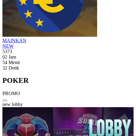
MAINKAN
NEW
5373
02
Jam
54
Menit
31
Detik
POKER
PROMO
new lobby