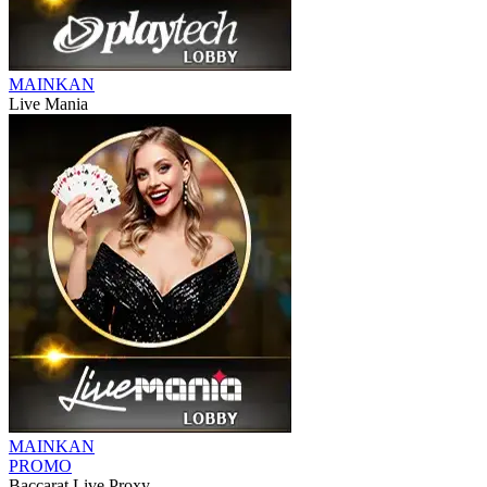
MAINKAN
Live Mania
MAINKAN
PROMO
Baccarat Live Proxy