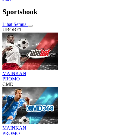
Sportsbook
Lihat Semua
UBOBET
MAINKAN
PROMO
CMD
MAINKAN
PROMO