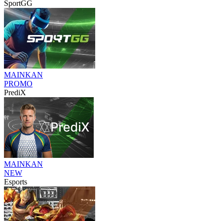
SportGG
MAINKAN
PROMO
PrediX
MAINKAN
NEW
Esports