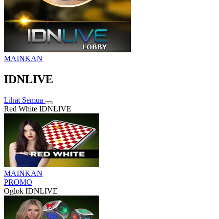
MAINKAN
IDNLIVE
Lihat Semua
Red White IDNLIVE
MAINKAN
PROMO
Oglok IDNLIVE