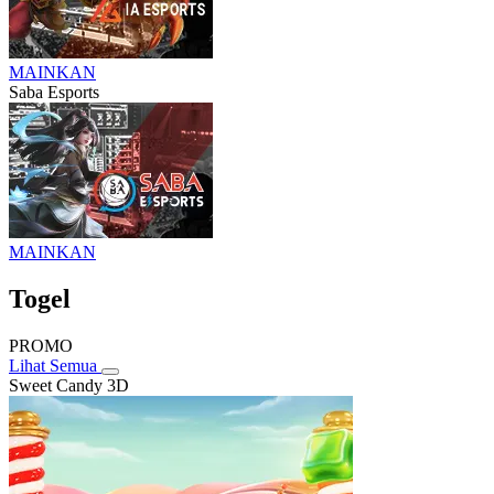
MAINKAN
Saba Esports
MAINKAN
Togel
PROMO
Lihat Semua
Sweet Candy 3D