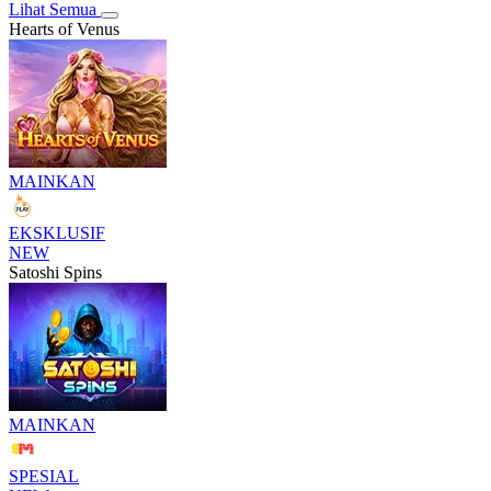
Lihat Semua
Hearts of Venus
MAINKAN
EKSKLUSIF
NEW
Satoshi Spins
MAINKAN
SPESIAL