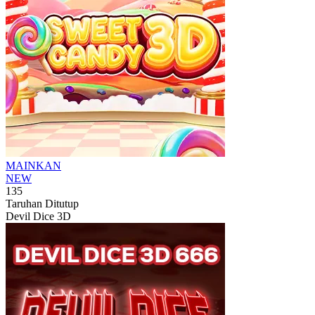
MAINKAN
NEW
135
Taruhan Ditutup
Devil Dice 3D