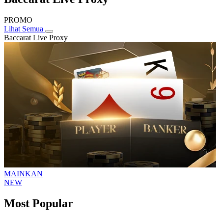
PROMO
Lihat Semua
Baccarat Live Proxy
MAINKAN
NEW
Most Popular