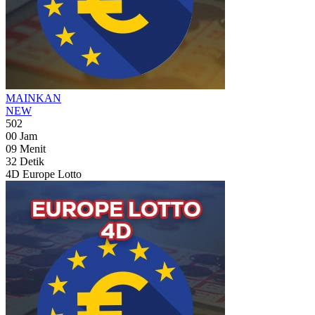
MAINKAN
NEW
502
00
Jam
09
Menit
31
Detik
4D Europe Lotto