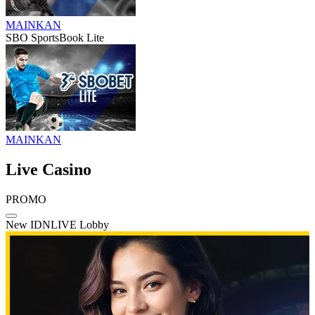
MAINKAN
SBO SportsBook Lite
MAINKAN
Live Casino
PROMO
New IDNLIVE Lobby