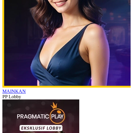
MAINKAN
PP Lobby