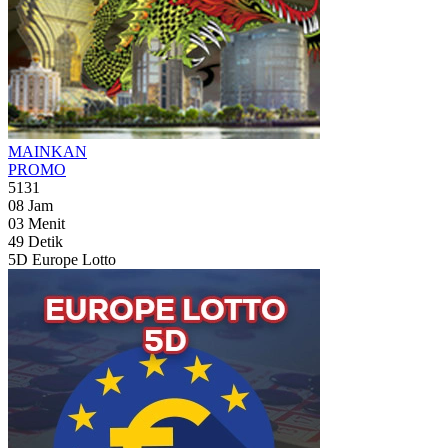
MAINKAN
PROMO
5131
08
Jam
03
Menit
47
Detik
5D Europe Lotto