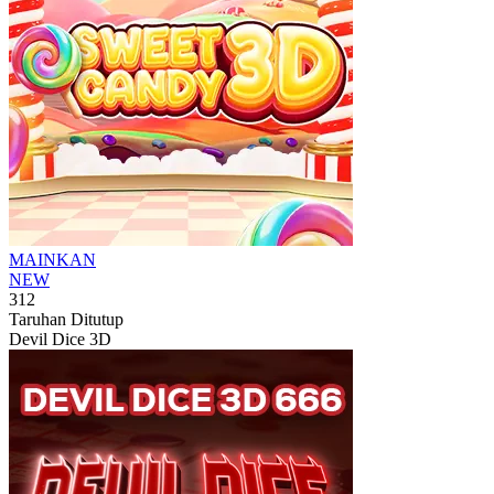
MAINKAN
NEW
312
Taruhan Ditutup
Devil Dice 3D