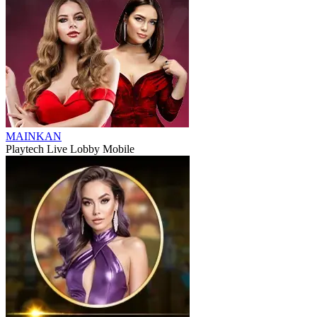
MAINKAN
Playtech Live Lobby Mobile