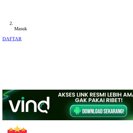
Masuk
DAFTAR