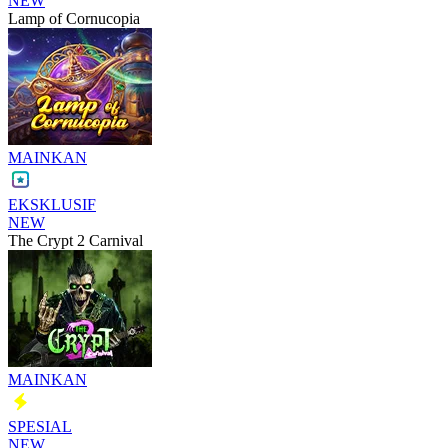
NEW
Lamp of Cornucopia
MAINKAN
EKSKLUSIF
NEW
The Crypt 2 Carnival
MAINKAN
SPESIAL
NEW