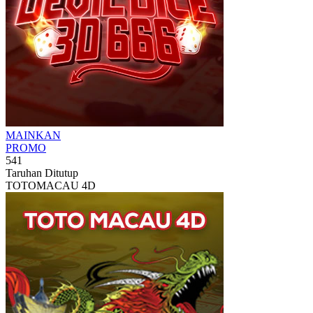
MAINKAN
PROMO
541
Taruhan Ditutup
TOTOMACAU 4D