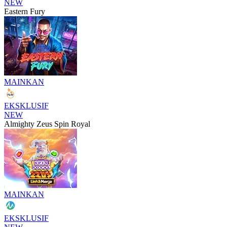
NEW
Eastern Fury
MAINKAN
EKSKLUSIF
NEW
Almighty Zeus Spin Royal
MAINKAN
EKSKLUSIF