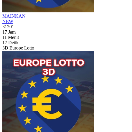
MAINKAN
NEW
31201
17
Jam
11
Menit
16
Detik
3D Europe Lotto