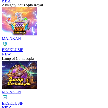
NEW
Almighty Zeus Spin Royal
MAINKAN
EKSKLUSIF
NEW
Lamp of Cornucopia
MAINKAN
EKSKLUSIF
NEW