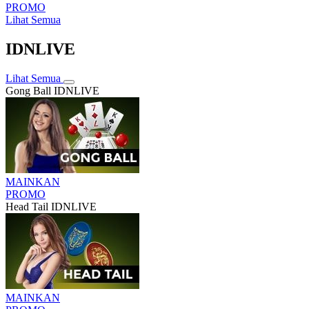
PROMO
Lihat Semua
IDNLIVE
Lihat Semua
Gong Ball IDNLIVE
MAINKAN
PROMO
Head Tail IDNLIVE
MAINKAN