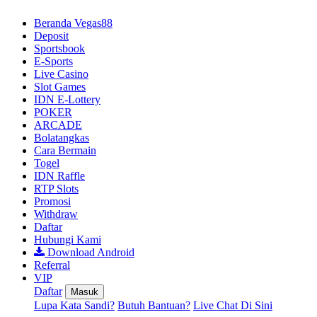
Beranda Vegas88
Deposit
Sportsbook
E-Sports
Live Casino
Slot Games
IDN E-Lottery
POKER
ARCADE
Bolatangkas
Cara Bermain
Togel
IDN Raffle
RTP Slots
Promosi
Withdraw
Daftar
Hubungi Kami
Download Android
Referral
VIP
Daftar
Masuk
Lupa Kata Sandi?
Butuh Bantuan?
Live Chat Di Sini