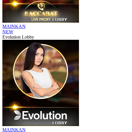
MAINKAN
NEW
Evolution Lobby
MAINKAN