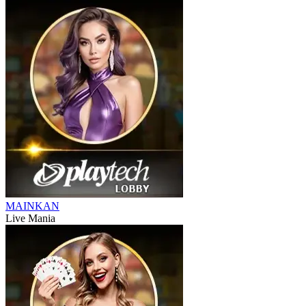
MAINKAN
Live Mania