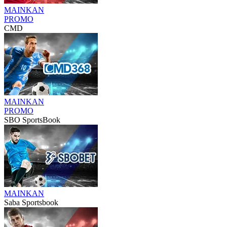
MAINKAN
PROMO
CMD
MAINKAN
PROMO
SBO SportsBook
MAINKAN
Saba Sportsbook