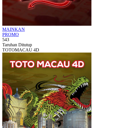
MAINKAN
PROMO
543
Taruhan Ditutup
TOTOMACAU 4D