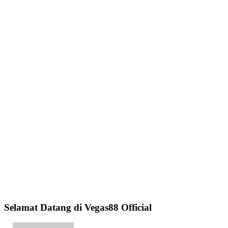
Selamat Datang di Vegas88 Official