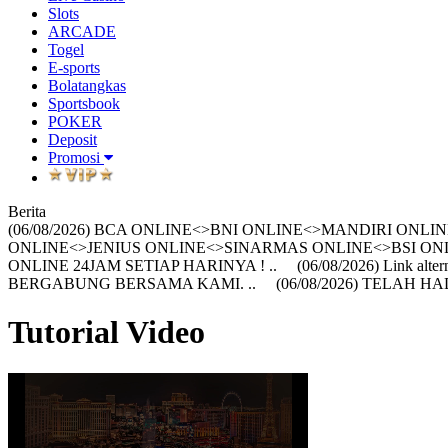
Slots
ARCADE
Togel
E-sports
Bolatangkas
Sportsbook
POKER
Deposit
Promosi
Berita
(06/08/2026)
BCA ONLINE<>BNI ONLINE<>MANDIRI ONLI
ONLINE<>JENIUS ONLINE<>SINARMAS ONLINE<>BSI O
ONLINE 24JAM SETIAP HARINYA ! ..
(06/08/2026)
Link alter
BERGABUNG BERSAMA KAMI. ..
(06/08/2026)
TELAH HA
Tutorial Video