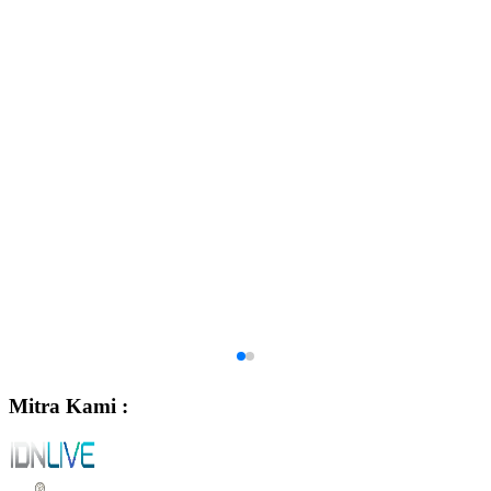
Mitra Kami :