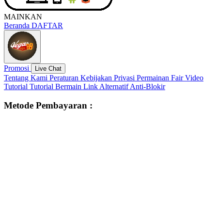
MAINKAN
Beranda
DAFTAR
Promosi
Live Chat
Tentang Kami
Peraturan
Kebijakan Privasi
Permainan Fair
Video
Tutorial
Tutorial Bermain
Link Alternatif
Anti-Blokir
Metode Pembayaran :