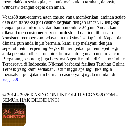
memudahkan setiap player untuk melakukan taruhan, deposit,
withdraw dengan cepat dan aman.
Vegas88 satu-satunya agen casino yang memberikan jaminan setiap
data dan transaksi judi casino berjalan dengan lancar. Dilengkapi
dengan pusat informasi dan bantuan online 24 jam. Anda akan
dilayani oleh customer service profesional dan terlatih secara
konsisten memberikan pelayanan maksimal setiap hari. Kapan dan
dimana pun anda ingin bermain, kami siap melayani dengan
sepenuh hati. Terpenting Vegas88 merupakan pilihan tepat bagi
anda pecinta judi casino untuk bermain dengan aman dan lancar.
Bergabung sekarang juga bersama Agen Resmi judi Casino Online
Terpercaya di Indonesia. Nikmati berbagai fasilitas Taruhan Online
Terbaik yang kami sediakan. Jadi tunggu apa lagi, jika ingin
merasakan pengalaman bermain casino yang nyata mainlah di
Vegas88
© 2014 - 2026 KASINO ONLINE OLEH VEGAS88.COM -
SEMUA HAK DILINDUNGI