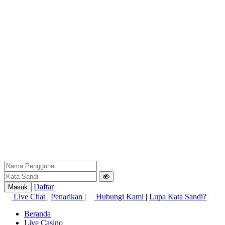
Daftar
Masuk
Live Chat
|
Penarikan
|
Hubungi Kami
|
Lupa Kata Sandi?
Beranda
Live Casino