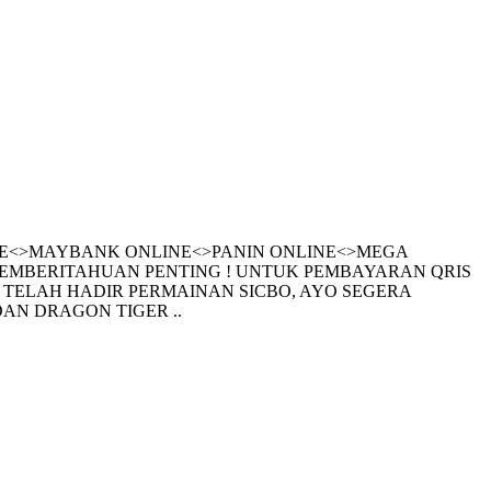
INE<>MAYBANK ONLINE<>PANIN ONLINE<>MEGA
EMBERITAHUAN PENTING ! UNTUK PEMBAYARAN QRIS
NI TELAH HADIR PERMAINAN SICBO, AYO SEGERA
DAN DRAGON TIGER ..