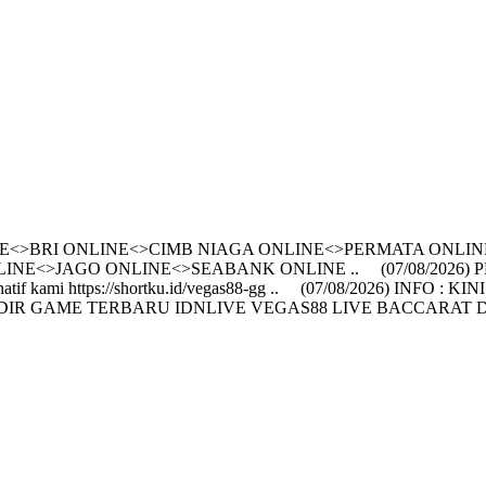
NE<>BRI ONLINE<>CIMB NIAGA ONLINE<>PERMATA ONL
NLINE<>JAGO ONLINE<>SEABANK ONLINE ..
(07/08/2026)
P
natif kami https://shortku.id/vegas88-gg ..
(07/08/2026)
INFO : KI
DIR GAME TERBARU IDNLIVE VEGAS88 LIVE BACCARAT 