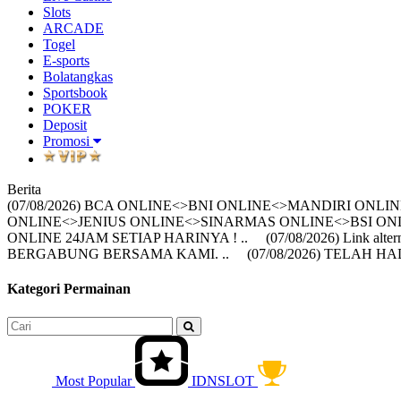
Slots
ARCADE
Togel
E-sports
Bolatangkas
Sportsbook
POKER
Deposit
Promosi
Berita
(07/08/2026)
BCA ONLINE<>BNI ONLINE<>MANDIRI ONLI
ONLINE<>JENIUS ONLINE<>SINARMAS ONLINE<>BSI O
ONLINE 24JAM SETIAP HARINYA ! ..
(07/08/2026)
Link alter
BERGABUNG BERSAMA KAMI. ..
(07/08/2026)
TELAH HA
Kategori Permainan
Most Popular
IDNSLOT