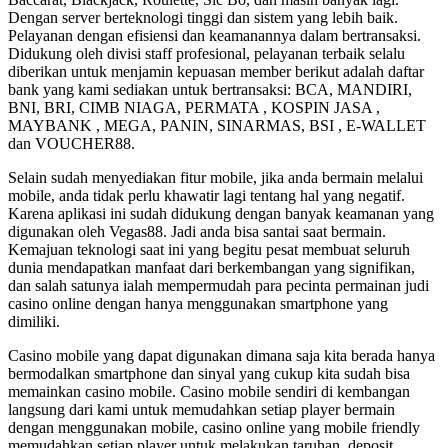
Dengan server berteknologi tinggi dan sistem yang lebih baik.
Pelayanan dengan efisiensi dan keamanannya dalam bertransaksi.
Didukung oleh divisi staff profesional, pelayanan terbaik selalu
diberikan untuk menjamin kepuasan member berikut adalah daftar
bank yang kami sediakan untuk bertransaksi: BCA, MANDIRI,
BNI, BRI, CIMB NIAGA, PERMATA , KOSPIN JASA ,
MAYBANK , MEGA, PANIN, SINARMAS, BSI , E-WALLET
dan VOUCHER88.
Selain sudah menyediakan fitur mobile, jika anda bermain melalui
mobile, anda tidak perlu khawatir lagi tentang hal yang negatif.
Karena aplikasi ini sudah didukung dengan banyak keamanan yang
digunakan oleh Vegas88. Jadi anda bisa santai saat bermain.
Kemajuan teknologi saat ini yang begitu pesat membuat seluruh
dunia mendapatkan manfaat dari berkembangan yang signifikan,
dan salah satunya ialah mempermudah para pecinta permainan judi
casino online dengan hanya menggunakan smartphone yang
dimiliki.
Casino mobile yang dapat digunakan dimana saja kita berada hanya
bermodalkan smartphone dan sinyal yang cukup kita sudah bisa
memainkan casino mobile. Casino mobile sendiri di kembangan
langsung dari kami untuk memudahkan setiap player bermain
dengan menggunakan mobile, casino online yang mobile friendly
memudahkan setiap player untuk melakukan taruhan, deposit,