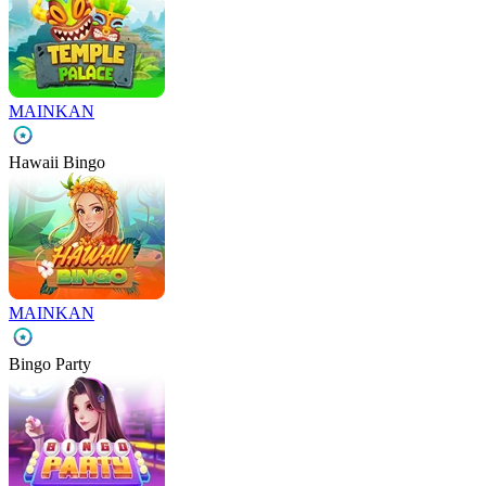
MAINKAN
Hawaii Bingo
MAINKAN
Bingo Party