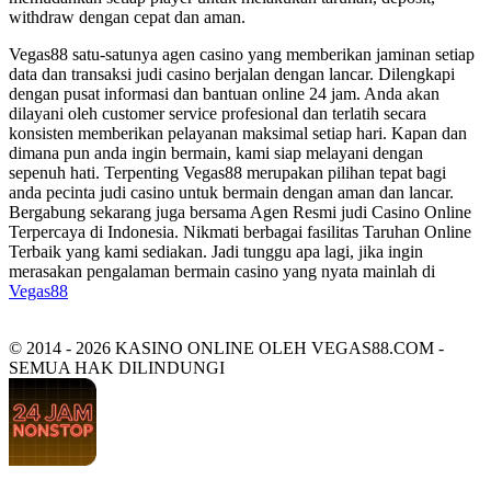
withdraw dengan cepat dan aman.
Vegas88 satu-satunya agen casino yang memberikan jaminan setiap
data dan transaksi judi casino berjalan dengan lancar. Dilengkapi
dengan pusat informasi dan bantuan online 24 jam. Anda akan
dilayani oleh customer service profesional dan terlatih secara
konsisten memberikan pelayanan maksimal setiap hari. Kapan dan
dimana pun anda ingin bermain, kami siap melayani dengan
sepenuh hati. Terpenting Vegas88 merupakan pilihan tepat bagi
anda pecinta judi casino untuk bermain dengan aman dan lancar.
Bergabung sekarang juga bersama Agen Resmi judi Casino Online
Terpercaya di Indonesia. Nikmati berbagai fasilitas Taruhan Online
Terbaik yang kami sediakan. Jadi tunggu apa lagi, jika ingin
merasakan pengalaman bermain casino yang nyata mainlah di
Vegas88
© 2014 - 2026 KASINO ONLINE OLEH VEGAS88.COM -
SEMUA HAK DILINDUNGI