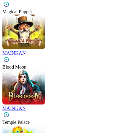
Magical Puppet
MAINKAN
Blood Moon
MAINKAN
Temple Palace