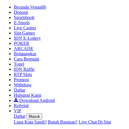
Beranda Vegas88
Deposit
Sportsbook
E-Sports
Live Casino
Slot Games
IDN E-Lottery
POKER
ARCADE
Bolatangkas
Cara Bermain
Togel
IDN Raffle
RTP Slots
Promosi
Withdraw
Daftar
Hubungi Kami
Download Android
Referral
VIP
Daftar
Masuk
Lupa Kata Sandi?
Butuh Bantuan?
Live Chat Di Sini