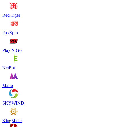
Red Tiger
FastSpin
Play N Go
NetEnt
Mario
SKYWIND
KingMidas