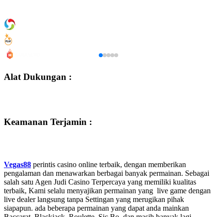
Alat Dukungan :
Keamanan Terjamin :
Vegas88
perintis casino online terbaik, dengan memberikan
pengalaman dan menawarkan berbagai banyak permainan. Sebagai
salah satu Agen Judi Casino Terpercaya yang memiliki kualitas
terbaik, Kami selalu menyajikan permainan yang live game dengan
live dealer langsung tanpa Settingan yang merugikan pihak
siapapun. ada beberapa permainan yang dapat anda mainkan
Baccarat, Blackjack, Roulette, Sic Bo, dan masih banyak lagi.