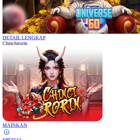
DETAIL LENGKAP
Chinchirorin
MAINKAN
SPESIAL