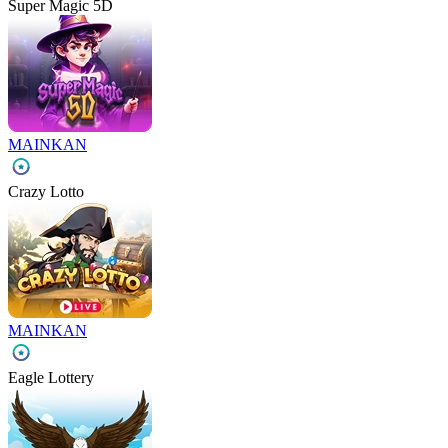
Super Magic 5D
MAINKAN
Crazy Lotto
MAINKAN
Eagle Lottery