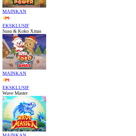
King Mania
MAINKAN
SPESIAL
NekoPower
MAINKAN
EKSKLUSIF
Susu & Koko Xmas