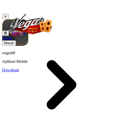
✕
Beranda
Daftar
Masuk
vegas88
Aplikasi Mobile
Download