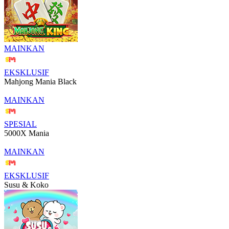
MAINKAN
EKSKLUSIF
Mahjong Mania Black
MAINKAN
SPESIAL
5000X Mania