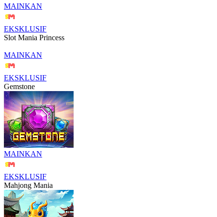
MAINKAN
EKSKLUSIF
Slot Mania Olympus
MAINKAN
EKSKLUSIF
Slot Mania Princess
MAINKAN