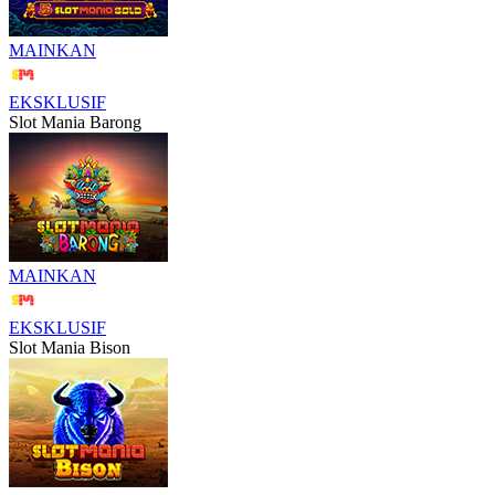
Slot Mania Fortune
MAINKAN
EKSKLUSIF
5 Slot Mania Gold
MAINKAN
EKSKLUSIF
Slot Mania Barong