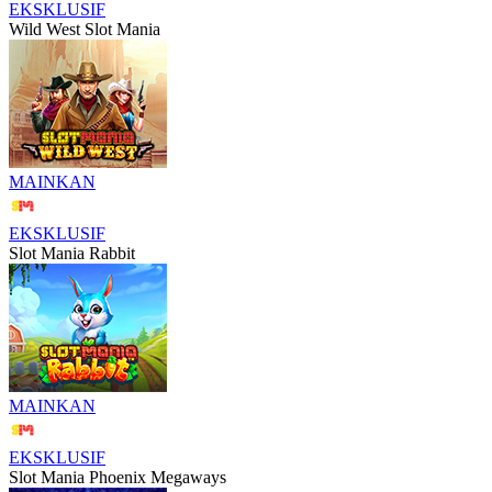
MAINKAN
EKSKLUSIF
Super Slot Mania
MAINKAN
EKSKLUSIF
Wild West Slot Mania